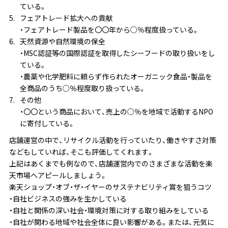
ている。
フェアトレード拡大への貢献
・フェアトレード製品を〇〇年から○％程度扱っている。
天然資源や自然環境の保全
・MSC認証等の国際認証を取得したシーフードの取り扱いをし
ている。
・農薬や化学肥料に頼らず作られたオーガニック食品・製品を
全商品のうち○％程度取り扱っている。
その他
・〇〇という商品において、売上の○％を地域で活動するNPO
に寄付している。
店舗運営の中で、リサイクル活動を行っていたり、働きやすさ対策
などもしていれば、そこも評価してくれます。
上記はあくまでも例なので、店舗運営内でのさまざまな活動を楽
天市場へアピールしましょう。
楽天ショップ・オブ・ザ・イヤーのサステナビリティ賞を狙うコツ
・自社ビジネスの強みを生かしている
・自社と関係の深い社会・環境対策に対する取り組みをしている
・自社が関わる地域や社会全体に良い影響がある。または、元気に