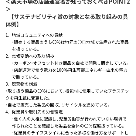
＜楽天市場の店舗運営者が知っておくべきPOINT2
＞
【サステナビリティ賞の対象となる取り組みの具
体例】
地域コミュニティへの貢献
・販売する商品のうち〇％は地元の○○地域で生産された商品
を扱っている。
気候変動への取り組み
・カーボン・オフセット付き商品を自社で開発し販売している。
・店舗運営で使う電力を100％再生可能エネルギー由来の電力
で賄っている。
廃棄物の削減
・取り扱う商品の〇％において、梱包材に使用していたプラスチッ
クを再生紙に変更した。
・自社で販売した製品の回収、リサイクルを進めている。
従業員や取引先の労働環境
・働く人の人権に配慮し、児童労働等が行われていない環境で
作られたことを確認した製品を全体の〇％程度扱っている。
・従業員のライフスタイルに合った多様な働き方をサポートし