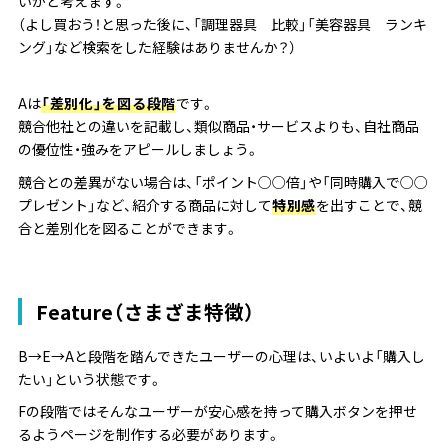
いかと考えます。
（よし買おう！と思った後に、「調理器具 比較」「美容器具 ランキ
ング」など検索をした経験はありませんか？）
Aは
「差別化」を図る段階
です。
競合他社との違いを記載し、類似商品・サービスよりも、自社商品
の優位性・強みをアピールしましょう。
競合との差異がない場合は、
「ポイント○○倍
」や「同時購入で○○
プレゼント」
など、紹介する商品に対して
特別感
を出すことで、競
合と差別化を図ることができます
。
Feature（さまざま特徴）
B→E→Aと段階を踏んできたユーザーの心理は、いよいよ「購入し
たい」という状態です。
Fの段階ではそんなユーザーが安心感を持って購入ボタンを押せ
るようページを制作する必要があります。