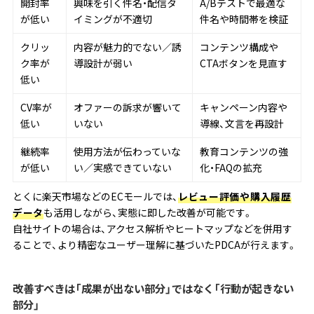
開封率
興味を引く件名・配信タ
A/Bテストで最適な
が低い
イミングが不適切
件名や時間帯を検証
クリッ
内容が魅力的でない／誘
コンテンツ構成や
ク率が
導設計が弱い
CTAボタンを見直す
低い
CV率が
オファーの訴求が響いて
キャンペーン内容や
低い
いない
導線、文言を再設計
継続率
使用方法が伝わっていな
教育コンテンツの強
が低い
い／実感できていない
化・FAQの拡充
とくに楽天市場などのECモールでは、
レビュー評価や購入履歴
データ
も活用しながら、実態に即した改善が可能です。
自社サイトの場合は、アクセス解析やヒートマップなどを併用す
ることで、より精密なユーザー理解に基づいたPDCAが行えます。
改善すべきは「成果が出ない部分」ではなく「行動が起きない
部分」