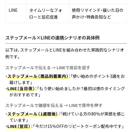
LINE
タイムリーなフォ
使用リマインド・届いた日の
ローと反応促進
声かけ・特典告知など
ステップメール×LINEの連携シナリオの具体例
以下は、ステップメールとLINEを組み合わせた実践的なシナリオ
例です。
ステップメールで伝える → LINEで反応を促す
ステップメール（商品到着案内）
：「使い始めのポイント3選をお
届けします」
LINE（当日夜）
：「もう使い始めましたか？最初は夜のタイミング
がおすすめです」
ステップメールで価値を伝える → LINEで背中を押す
ステップメール（1週間後）
：「続けている方の80％が実感を感じ
ています」
LINE（翌日）
：「今だけ15％OFFのリピートクーポン配布中です」