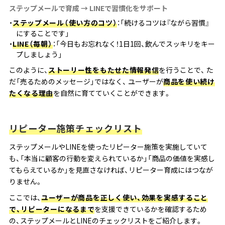
ステップメールで育成 → LINEで習慣化をサポート
ステップメール（使い方のコツ）
：「続けるコツは『ながら習慣』
にすることです」
LINE（毎朝）
：「今日もお忘れなく！1日1回、飲んでスッキリをキー
プしましょう」
このように、
ストーリー性をもたせた情報発信
を行うことで、 た
だ「売るためのメッセージ」ではなく、 ユーザーが
商品を使い続け
たくなる理由
を自然に育てていくことができます。
リピーター施策チェックリスト
ステップメールやLINEを使ったリピーター施策を実施していて
も、「本当に顧客の行動を変えられているか」「商品の価値を実感し
てもらえているか」を見直さなければ、リピーター育成にはつなが
りません。
ここでは、
ユーザーが商品を正しく使い、効果を実感すること
で、リピーターになるまで
を支援できているかを確認するため
の、ステップメールとLINEのチェックリストをご紹介します。