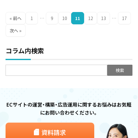
投
« 前へ
1
…
9
10
11
12
13
…
17
稿
の
次へ »
ペ
ー
コラム内検索
ジ
送
り
検
索:
ECサイトの運営・構築・広告運用に関するお悩みは
お気軽
にお問い合わせください。
資料請求