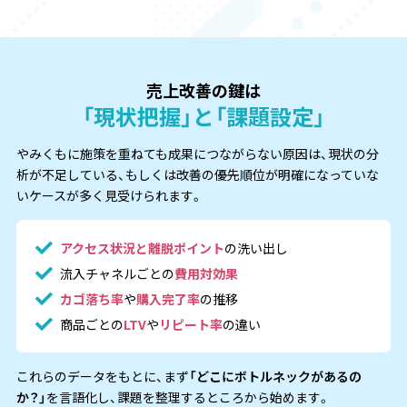
売上改善の鍵は
「現状把握」と「課題設定」
やみくもに施策を重ねても成果につながらない原因は、
現状の分
析が不足している、もしくは改善の優先順位が明確になっていな
いケースが
多く見受けられます。
アクセス状況と離脱ポイント
の洗い出し
流入チャネルごとの
費用対効果
カゴ落ち率
や
購入完了率
の推移
商品ごとの
LTV
や
リピート率
の違い
これらのデータをもとに、まず
「どこにボトルネックがあるの
か？」
を言語化し、
課題を整理するところから始めます。