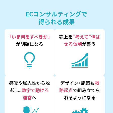
ECコンサルティングで
得られる成果
「いま何をすべきか」
売上を
“考えて”伸ば
が
明確になる
せる体制
が整う
感覚や属人性から脱
デザイン・施策も
戦
却し、
数字で動ける
略起点
で
組み立てら
運営
へ
れるようになる