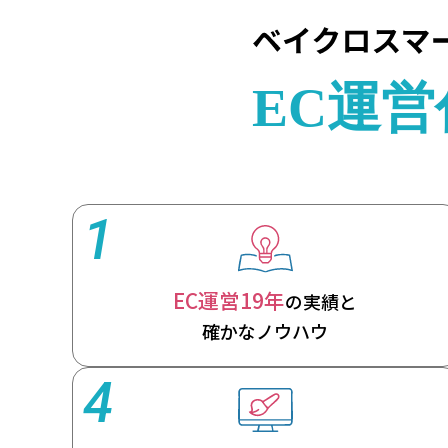
1
EC運営19年
の実績と
確かなノウハウ
4