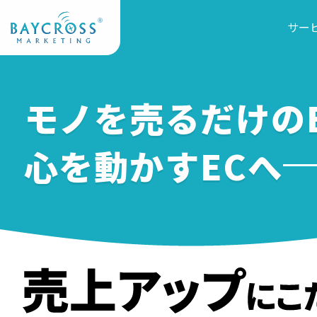
サー
モノを売るだけのE
心を動かすECへ