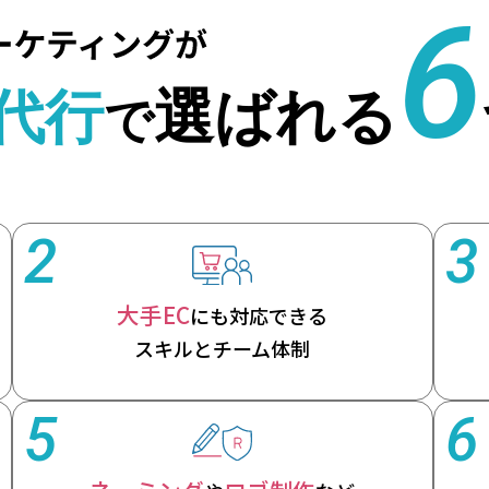
2
3
大手EC
にも対応できる
スキルとチーム体制
5
6