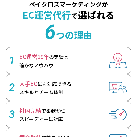
ベイクロスマーケティングが
EC運営代行
選ばれる
で
6
つの理由
EC運営19年
の実績と
1
確かなノウハウ
大手EC
にも対応できる
2
スキルとチーム体制
社内完結
で柔軟かつ
3
スピーディーに対応