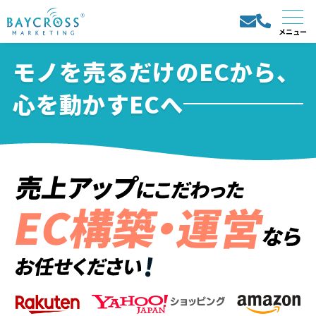
モノを売るだけのECから、
心を動かすECへ