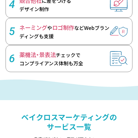
競合他社
に差をつける
4
デザイン制作
ネーミング
ロゴ制作
や
など
Webブラン
5
ディングも支援
薬機法・景表法
チェックで
6
コンプライアンス体制も万全
ベイクロスマーケティングの
サービス一覧