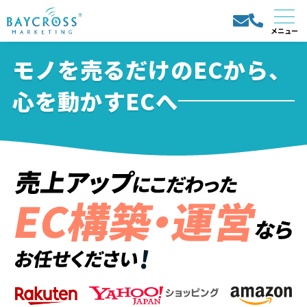
モノを売るだけのECから、
心を動かすECへ