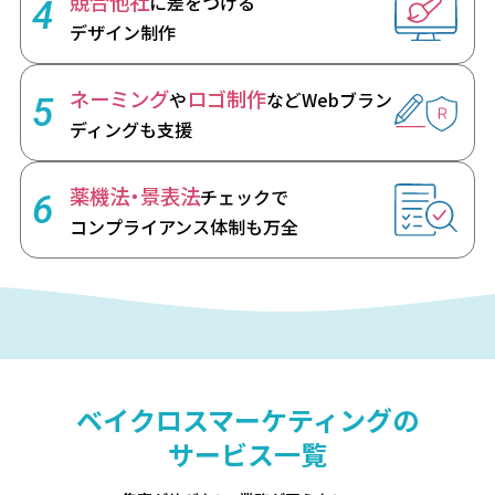
競合他社
に差をつける
4
デザイン制作
ネーミング
ロゴ制作
や
など
Webブラン
5
ディングも支援
薬機法・景表法
チェックで
6
コンプライアンス体制も万全
ベイクロスマーケティングの
サービス一覧