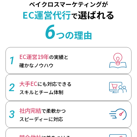
ベイクロスマーケティングが
EC運営代行
選ばれる
で
6
つの理由
EC運営19年
の実績と
1
確かなノウハウ
大手EC
にも対応できる
2
スキルとチーム体制
社内完結
で柔軟かつ
3
スピーディーに対応