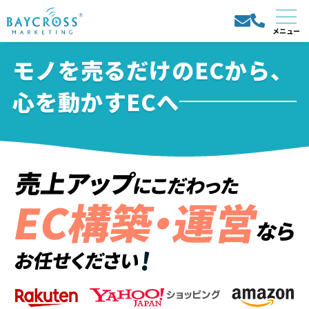
モノを売るだけのECから、
心を動かすECへ