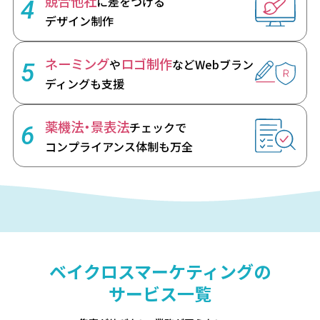
競合他社
に差をつける
4
デザイン制作
ネーミング
ロゴ制作
や
など
Webブラン
5
ディングも支援
薬機法・景表法
チェックで
6
コンプライアンス体制も万全
ベイクロスマーケティングの
サービス一覧