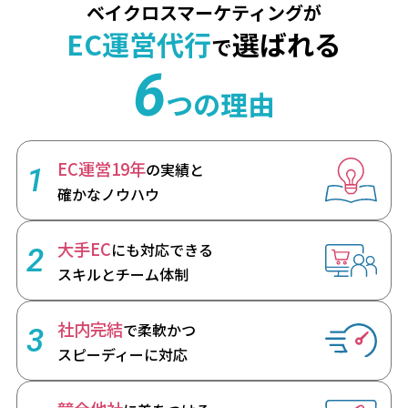
ベイクロスマーケティングが
EC運営代行
選ばれる
で
6
つの理由
EC運営19年
の実績と
1
確かなノウハウ
大手EC
にも対応できる
2
スキルとチーム体制
社内完結
で柔軟かつ
3
スピーディーに対応