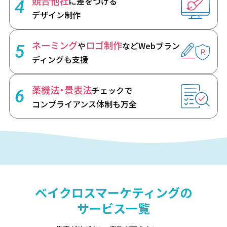
競合他社
に差をつける
4
デザイン制作
ネーミング
ロゴ制作
や
など
Webブラン
5
ディングも支援
薬機法・景表法
チェックで
6
コンプライアンス体制も万全
ベイクロスマーケティングの
サービス一覧