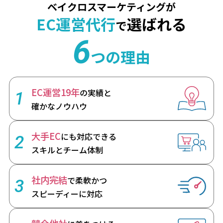
ベイクロスマーケティングが
EC運営代行
選ばれる
で
6
つの理由
EC運営19年
の実績と
1
確かなノウハウ
大手EC
にも対応できる
2
スキルとチーム体制
社内完結
で柔軟かつ
3
スピーディーに対応