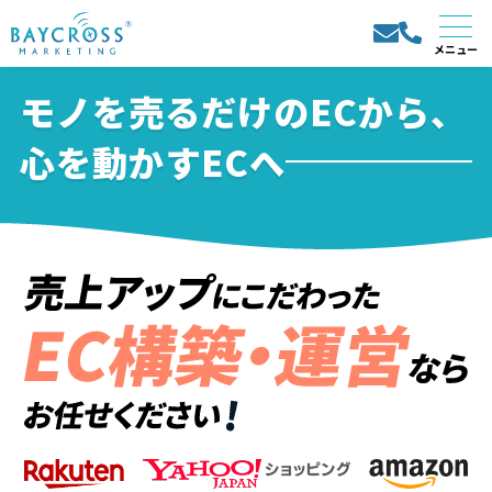
モノを売るだけのECから、
心を動かすECへ