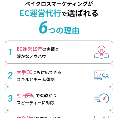
ベイクロスマーケティングが
EC運営代行
選ばれる
で
6
つの理由
EC運営19年
の実績と
1
確かなノウハウ
大手EC
にも対応できる
2
スキルとチーム体制
社内完結
で柔軟かつ
3
スピーディーに対応