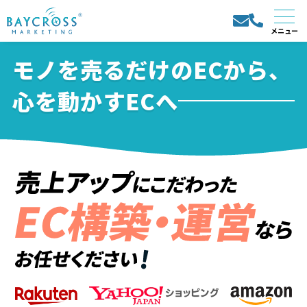
モノを売るだけのECから、
心を動かすECへ