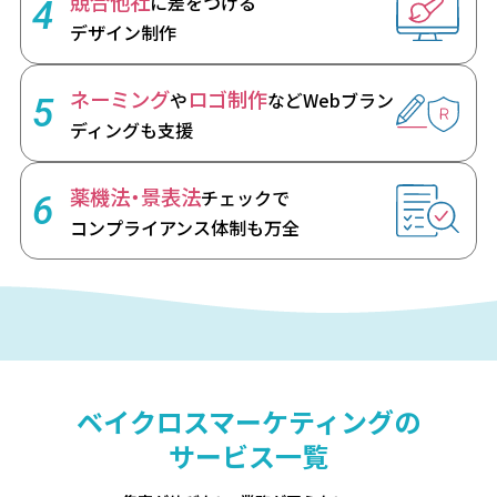
競合他社
に差をつける
4
デザイン制作
ネーミング
ロゴ制作
や
など
Webブラン
5
ディングも支援
薬機法・景表法
チェックで
6
コンプライアンス体制も万全
ベイクロスマーケティングの
サービス一覧