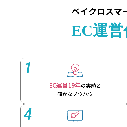
1
EC運営19年
の実績と
確かなノウハウ
4