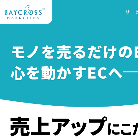
サー
モノを売るだけのE
心を動かすECへ