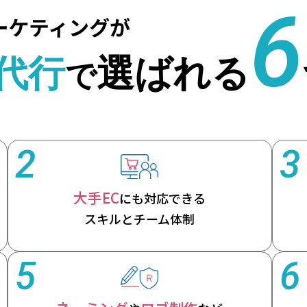
2
3
大手EC
にも対応できる
スキルとチーム体制
5
6