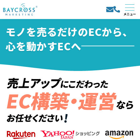
モノを売るだけのECから、
心を動かすECへ