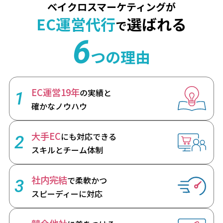
ベイクロスマーケティングが
EC運営代行
選ばれる
で
6
つの理由
EC運営19年
の実績と
1
確かなノウハウ
大手EC
にも対応できる
2
スキルとチーム体制
社内完結
で柔軟かつ
3
スピーディーに対応