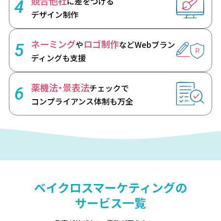
競合他社
に差をつける
4
デザイン制作
ネーミング
ロゴ制作
や
など
Webブラン
5
ディングも支援
薬機法・景表法
チェックで
6
コンプライアンス体制も万全
ベイクロスマーケティングの
サービス一覧