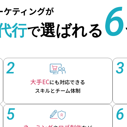
2
3
大手EC
にも対応できる
スキルとチーム体制
5
6