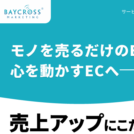
サー
モノを売るだけのE
心を動かすECへ