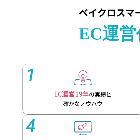
1
EC運営19年
の実績と
確かなノウハウ
4