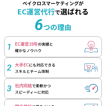
ベイクロスマーケティングが
EC運営代行
選ばれる
で
6
つの理由
EC運営19年
の実績と
1
確かなノウハウ
大手EC
にも対応できる
2
スキルとチーム体制
社内完結
で柔軟かつ
3
スピーディーに対応