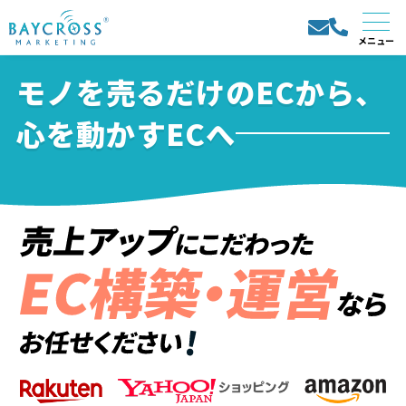
モノを売るだけのECから、
心を動かすECへ