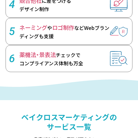
競合他社
に差をつける
4
デザイン制作
ネーミング
ロゴ制作
や
など
Webブラン
5
ディングも支援
薬機法・景表法
チェックで
6
コンプライアンス体制も万全
ベイクロスマーケティングの
サービス一覧