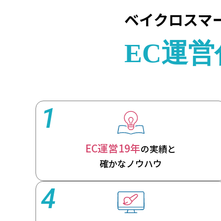
1
EC運営19年
の実績と
確かなノウハウ
4