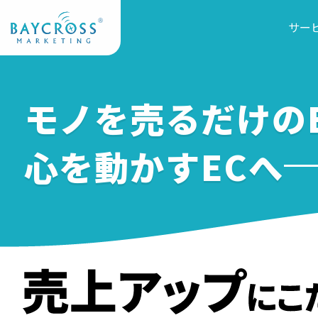
サー
モノを売るだけのE
心を動かすECへ