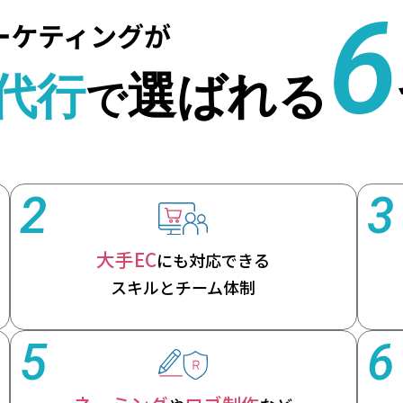
2
3
大手EC
にも対応できる
スキルとチーム体制
5
6