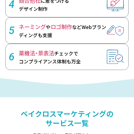
競合他社
に差をつける
4
デザイン制作
ネーミング
ロゴ制作
や
など
Webブラン
5
ディングも支援
薬機法・景表法
チェックで
6
コンプライアンス体制も万全
ベイクロスマーケティングの
サービス一覧