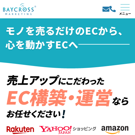
モノを売るだけのECから、
心を動かすECへ