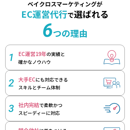
ベイクロスマーケティングが
EC運営代行
選ばれる
で
6
つの理由
EC運営19年
の実績と
1
確かなノウハウ
大手EC
にも対応できる
2
スキルとチーム体制
社内完結
で柔軟かつ
3
スピーディーに対応