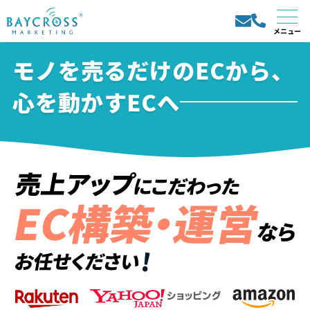
モノを売るだけのECから、
心を動かすECへ