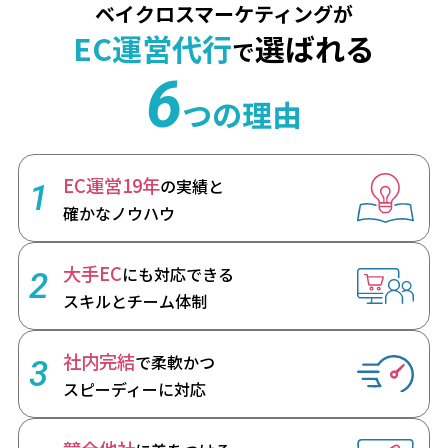
ベイクロスマーケティングが
EC運営代行
選ばれる
で
6
つの理由
EC運営19年
の実績と
1
確かなノウハウ
大手EC
にも対応できる
2
スキルとチーム体制
社内完結
で柔軟かつ
3
スピーディーに対応