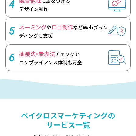
競合他社
に差をつける
4
デザイン制作
ネーミング
ロゴ制作
や
など
Webブラン
5
ディングも支援
薬機法・景表法
チェックで
6
コンプライアンス体制も万全
ベイクロスマーケティングの
サービス一覧