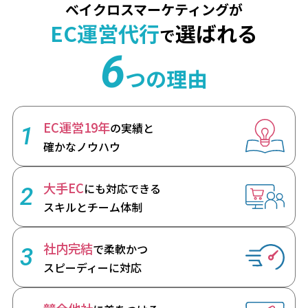
ベイクロスマーケティングが
EC運営代行
選ばれる
で
6
つの理由
EC運営19年
の実績と
1
確かなノウハウ
大手EC
にも対応できる
2
スキルとチーム体制
社内完結
で柔軟かつ
3
スピーディーに対応