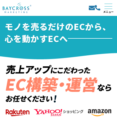
モノを売るだけのECから、
心を動かすECへ