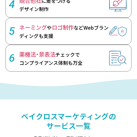
競合他社
に差をつける
4
デザイン制作
ネーミング
ロゴ制作
や
など
Webブラン
5
ディングも支援
薬機法・景表法
チェックで
6
コンプライアンス体制も万全
ベイクロスマーケティングの
サービス一覧