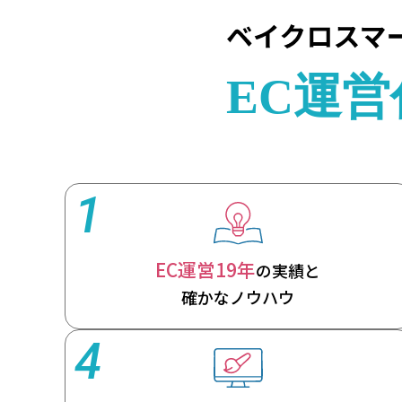
1
EC運営19年
の実績と
確かなノウハウ
4