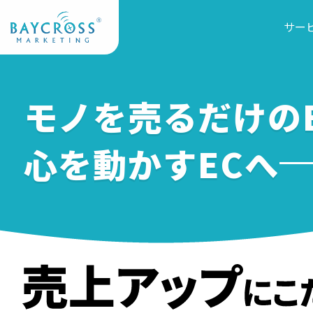
サー
モノを売るだけのE
心を動かすECへ