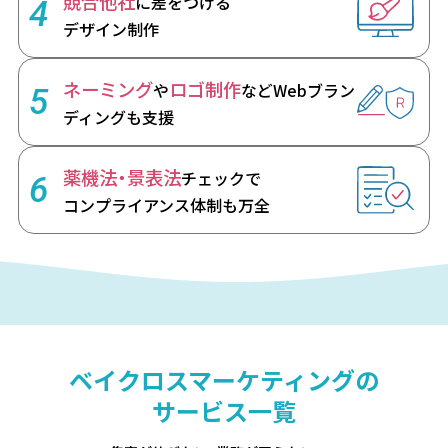
競合他社
に差をつける
4
デザイン制作
ネーミング
ロゴ制作
や
など
Webブラン
5
ディングも支援
薬機法・景表法
チェックで
6
コンプライアンス体制も万全
ベイクロスマーケティングの
サービス一覧