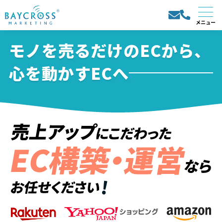
モノを売るだけのECから、
心を動かすECへ