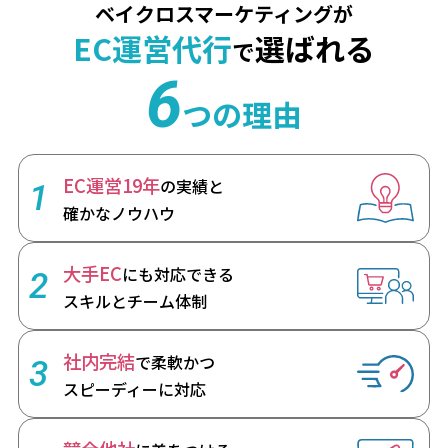
ベイクロスマーケティングが
EC運営代行
選ばれる
で
6
つの理由
EC運営19年
の実績と
1
確かなノウハウ
大手EC
にも対応できる
2
スキルとチーム体制
社内完結
で柔軟かつ
3
スピーディーに対応