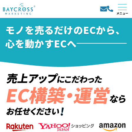
モノを売るだけのECから、
心を動かすECへ