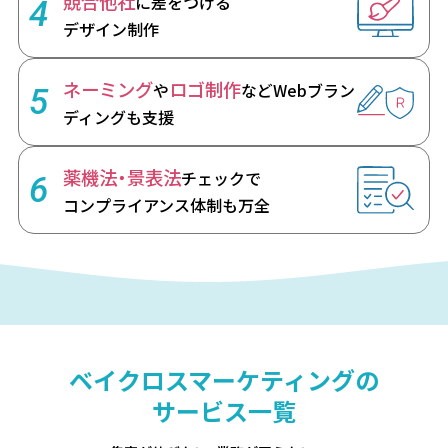
競合他社
に差をつける
4
デザイン制作
ネーミング
ロゴ制作
や
など
Webブラン
5
ディングも支援
薬機法・景表法
チェックで
6
コンプライアンス体制も万全
ベイクロスマーケティングの
サービス一覧