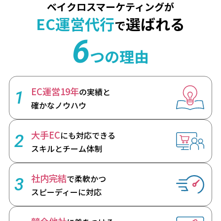
ベイクロスマーケティングが
EC運営代行
選ばれる
で
6
つの理由
EC運営19年
の実績と
1
確かなノウハウ
大手EC
にも対応できる
2
スキルとチーム体制
社内完結
で柔軟かつ
3
スピーディーに対応