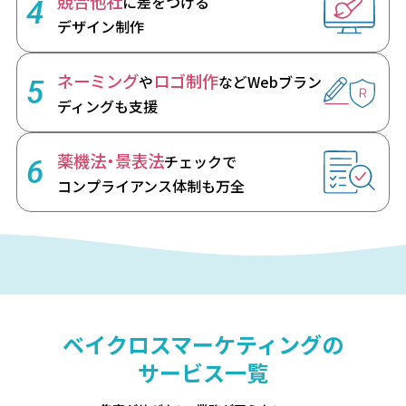
競合他社
に差をつける
4
デザイン制作
ネーミング
ロゴ制作
や
など
Webブラン
5
ディングも支援
薬機法・景表法
チェックで
6
コンプライアンス体制も万全
ベイクロスマーケティングの
サービス一覧