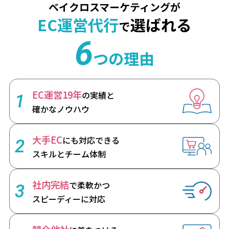
ベイクロスマーケティングが
EC運営代行
選ばれる
で
6
つの理由
EC運営19年
の実績と
1
確かなノウハウ
大手EC
にも対応できる
2
スキルとチーム体制
社内完結
で柔軟かつ
3
スピーディーに対応