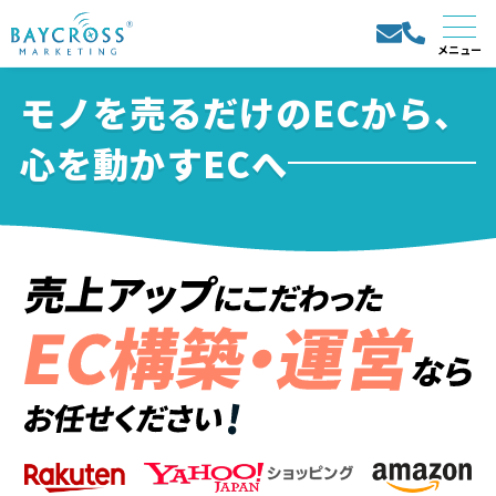
モノを売るだけのECから、
心を動かすECへ