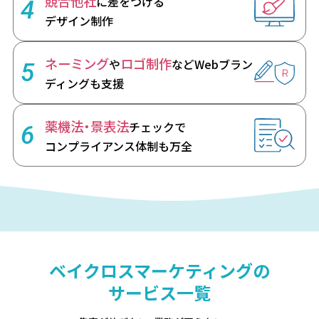
競合他社
に差をつける
4
デザイン制作
ネーミング
ロゴ制作
や
など
Webブラン
5
ディングも支援
薬機法・景表法
チェックで
6
コンプライアンス体制も万全
ベイクロスマーケティングの
サービス一覧