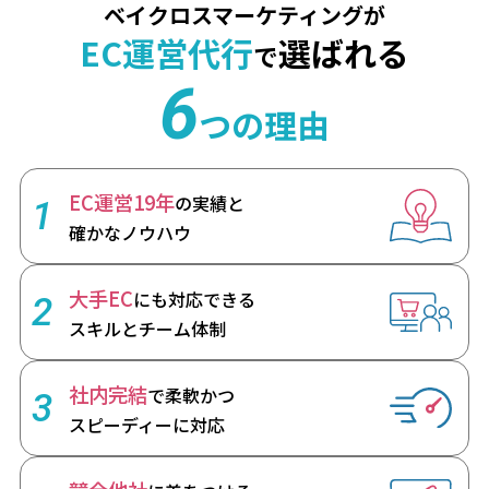
ベイクロスマーケティングが
EC運営代行
選ばれる
で
6
つの理由
EC運営19年
の実績と
1
確かなノウハウ
大手EC
にも対応できる
2
スキルとチーム体制
社内完結
で柔軟かつ
3
スピーディーに対応