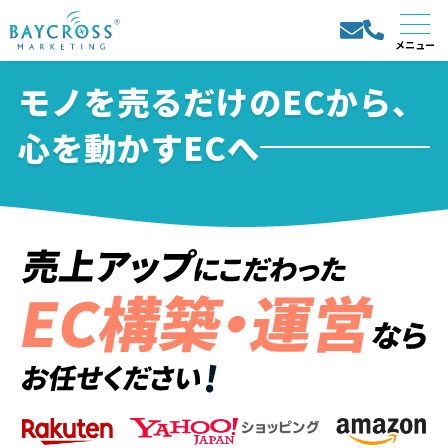
モノを売るだけのECから、
心を動かすECへ