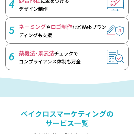
競合他社
に差をつける
4
デザイン制作
ネーミング
ロゴ制作
や
など
Webブラン
5
ディングも支援
薬機法・景表法
チェックで
6
コンプライアンス体制も万全
ベイクロスマーケティングの
サービス一覧