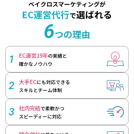
ベイクロスマーケティングが
EC運営代行
選ばれる
で
6
つの理由
EC運営19年
の実績と
1
確かなノウハウ
大手EC
にも対応できる
2
スキルとチーム体制
社内完結
で柔軟かつ
3
スピーディーに対応