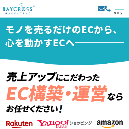
モノを売るだけのECから、
心を動かすECへ