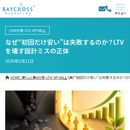
CRM対策・LTV/ NPS向上
なぜ“初回だけ安い”は失敗するのか？LTV
を壊す設計ミスの正体
2026年5月11日
HOME
コラム
CRM対策・LTV/ NPS向上
なぜ“初回だけ安い”は失敗するのか？L