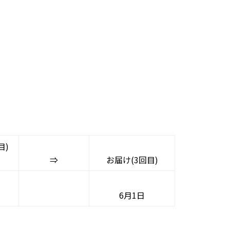
目)
⇒
お届け(3回目)
6
月1日