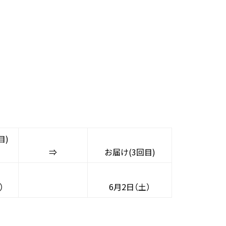
目)
⇒
お届け(3回目)
）
6
月2日（土）