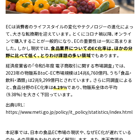
ECは消費者のライフスタイルの変化やテクノロジーの進化によっ
て、大きな転換期を迎えています。とくにコロナ禍以降、オンライ
ンで購入することが一般的になり、ECの重要性は一気に高まりま
した。しかし現状では、
食品業界についてのEC化率は、ほかの分
野に比べて低く、とりわけ課題の多い領域
でもあります。
経済産業省の「令和5年度 電子商取引に関する市場調査」では、
2023年の物販系BtoC-EC市場規模は14兆6,760億円、うち「食品・
飲料・酒類」は2兆9,299億円とされています。さらに同調査による
と、食品分野のEC化率は
4.29%
であり、物販系全体の平均
（9.38%）を大きく下回っています。
出典URL：
https://www.meti.go.jp/policy/it_policy/statistics/index.html
本記事では、日本の食品EC市場の現状や、なぜEC化が遅れている
のか、その背景をわかりやすく解説します。また、楽天市場や