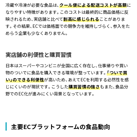
冷蔵や冷凍が必要な食品は、
クール便による配送コストが高額
に
なりやすい特徴があります。このコストは最終的に商品価格に反
映されるため、実店舗と比べて
割高に感じられる
ことがありま
す。その結果、ECでは価格面での競争力を維持しづらく、参入をた
めらう企業も少なくありません。
実店舗の利便性と購買習慣
日本はスーパーやコンビニが全国に広く存在し、仕事帰りや買い
物のついでに食品を購入できる環境が整っています。
「ついで買
い」のできる利便性
が高いため、あえてECを利用する必然性を感
じにくいのが現状です。こうした
購買習慣の強さ
もまた、食品分
野でのEC化が進みにくい背景となっています。
主要ECプラットフォームの食品動向