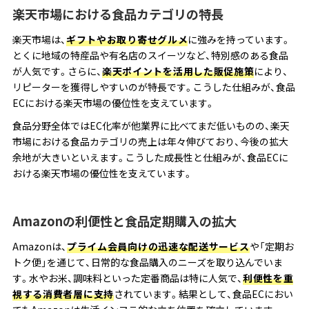
楽天市場における食品カテゴリの特長
楽天市場は、
ギフトやお取り寄せグルメ
に強みを持っています。
とくに地域の特産品や有名店のスイーツなど、特別感のある食品
が人気です。さらに、
楽天ポイントを活用した販促施策
により、
リピーターを獲得しやすいのが特長です。こうした仕組みが、食品
ECにおける楽天市場の優位性を支えています。
食品分野全体ではEC化率が他業界に比べてまだ低いものの、楽天
市場における食品カテゴリの売上は年々伸びており、今後の拡大
余地が大きいといえます。こうした成長性と仕組みが、食品ECに
おける楽天市場の優位性を支えています。
Amazonの利便性と食品定期購入の拡大
Amazonは、
プライム会員向けの迅速な配送サービス
や「定期お
トク便」を通じて、日常的な食品購入のニーズを取り込んでいま
す。水やお米、調味料といった定番商品は特に人気で、
利便性を重
視する消費者層に支持
されています。結果として、食品ECにおい